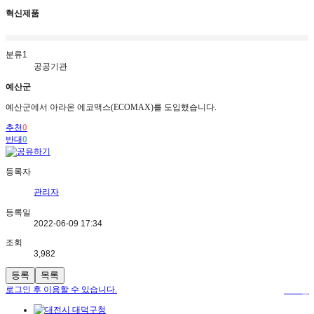
혁신제품
분류1
공공기관
예산군
예산군
에서 아라온 에코맥스(ECOMAX)를 도입했습니다.
추천
0
반대
0
등록자
관리자
등록일
2022-06-09 17:34
조회
3,982
등록
목록
로그인 후 이용할 수 있습니다.
로그인