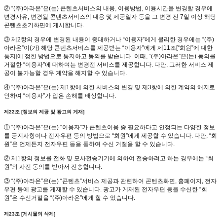
② “(주)아라온”은(는) 콘텐츠서비스의 내용, 이용방법, 이용시간을 변경할 경우에
변경사유, 변경될 콘텐츠서비스의 내용 및 제공일자 등을 그 변경 전 7일 이상 해당
콘텐츠초기화면에 게시합니다.
③ 제2항의 경우에 변경된 내용이 중대하거나 “이용자”에게 불리한 경우에는 “(주)
아라온”이(가) 해당 콘텐츠서비스를 제공받는 “이용자”에게 제11조[“회원”에 대한
통지]에 정한 방법으로 통지하고 동의를 받습니다. 이때, “(주)아라온”은(는) 동의를
거절한 “이용자”에 대하여는 변경전 서비스를 제공합니다. 다만, 그러한 서비스 제
공이 불가능할 경우 계약을 해지할 수 있습니다.
④ “(주)아라온”은(는) 제1항에 의한 서비스의 변경 및 제3항에 의한 계약의 해지로
인하여 “이용자”가 입은 손해를 배상합니다.
제22조 [정보의 제공 및 광고의 게재]
① “(주)아라온”은(는) “이용자”가 콘텐츠이용 중 필요하다고 인정되는 다양한 정보
를 공지사항이나 전자우편 등의 방법으로 “회원”에게 제공할 수 있습니다. 다만, “회
원”은 언제든지 전자우편 등을 통하여 수신 거절을 할 수 있습니다.
② 제1항의 정보를 전화 및 모사전송기기에 의하여 전송하려고 하는 경우에는 “회
원”의 사전 동의를 받아서 전송합니다.
③ “(주)아라온”은(는) “콘텐츠”서비스 제공과 관련하여 콘텐츠화면, 홈페이지, 전자
우편 등에 광고를 게재할 수 있습니다. 광고가 게재된 전자우편 등을 수신한 “회
원”은 수신거절을 “(주)아라온”에게 할 수 있습니다.
제23조 [게시물의 삭제]