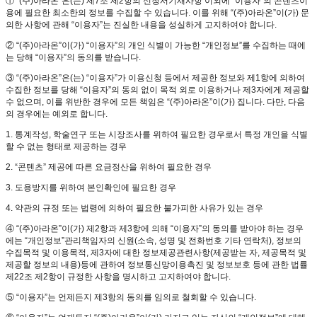
① “(주)아라온”은(는) 제7조 제2항의 신청서기재사항 이외에 “이용자”의 콘텐츠이
용에 필요한 최소한의 정보를 수집할 수 있습니다. 이를 위해 “(주)아라온”이(가) 문
의한 사항에 관해 “이용자”는 진실한 내용을 성실하게 고지하여야 합니다.
② “(주)아라온”이(가) “이용자”의 개인 식별이 가능한 “개인정보”를 수집하는 때에
는 당해 “이용자”의 동의를 받습니다.
③ “(주)아라온”은(는) “이용자”가 이용신청 등에서 제공한 정보와 제1항에 의하여
수집한 정보를 당해 “이용자”의 동의 없이 목적 외로 이용하거나 제3자에게 제공할
수 없으며, 이를 위반한 경우에 모든 책임은 “(주)아라온”이(가) 집니다. 다만, 다음
의 경우에는 예외로 합니다.
1. 통계작성, 학술연구 또는 시장조사를 위하여 필요한 경우로서 특정 개인을 식별
할 수 없는 형태로 제공하는 경우
2. “콘텐츠” 제공에 따른 요금정산을 위하여 필요한 경우
3. 도용방지를 위하여 본인확인에 필요한 경우
4. 약관의 규정 또는 법령에 의하여 필요한 불가피한 사유가 있는 경우
④ “(주)아라온”이(가) 제2항과 제3항에 의해 “이용자”의 동의를 받아야 하는 경우
에는 “개인정보”관리책임자의 신원(소속, 성명 및 전화번호 기타 연락처), 정보의
수집목적 및 이용목적, 제3자에 대한 정보제공관련사항(제공받는 자, 제공목적 및
제공할 정보의 내용)등에 관하여 정보통신망이용촉진 및 정보보호 등에 관한 법률
제22조 제2항이 규정한 사항을 명시하고 고지하여야 합니다.
⑤ “이용자”는 언제든지 제3항의 동의를 임의로 철회할 수 있습니다.