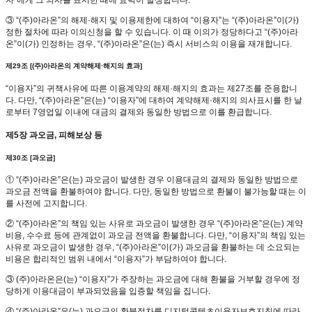
③ “(주)아라온”의 해제·해지 및 이용제한에 대하여 “이용자”는 “(주)아라온”이(가)
정한 절차에 따라 이의신청을 할 수 있습니다. 이 때 이의가 정당하다고 “(주)아라
온”이(가) 인정하는 경우, “(주)아라온”은(는) 즉시 서비스의 이용을 재개합니다.
제29조 [(주)아라온의 계약해제·해지의 효과]
“이용자”의 귀책사유에 따른 이용계약의 해제·해지의 효과는 제27조를 준용합니
다. 다만, “(주)아라온”은(는) “이용자”에 대하여 계약해제·해지의 의사표시를 한 날
로부터 7영업일 이내에 대금의 결제와 동일한 방법으로 이를 환급합니다.
제5장 과오금, 피해보상 등
제30조 [과오금]
① “(주)아라온”은(는) 과오금이 발생한 경우 이용대금의 결제와 동일한 방법으로
과오금 전액을 환불하여야 합니다. 다만, 동일한 방법으로 환불이 불가능할 때는 이
를 사전에 고지합니다.
② “(주)아라온”의 책임 있는 사유로 과오금이 발생한 경우 “(주)아라온”은(는) 계약
비용, 수수료 등에 관계없이 과오금 전액을 환불합니다. 다만, “이용자”의 책임 있는
사유로 과오금이 발생한 경우, “(주)아라온”이(가) 과오금을 환불하는 데 소요되는
비용은 합리적인 범위 내에서 “이용자”가 부담하여야 합니다.
③ (주)아라온은(는) “이용자”가 주장하는 과오금에 대해 환불을 거부할 경우에 정
당하게 이용대금이 부과되었음을 입증할 책임을 집니다.
④ “(주)아라온”은(는) 과오금의 환불절차를 디지털콘텐츠이용자보호지침에 따라