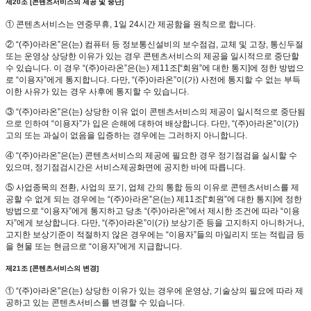
제20조 [콘텐츠서비스의 제공 및 중단]
① 콘텐츠서비스는 연중무휴, 1일 24시간 제공함을 원칙으로 합니다.
② “(주)아라온”은(는) 컴퓨터 등 정보통신설비의 보수점검, 교체 및 고장, 통신두절
또는 운영상 상당한 이유가 있는 경우 콘텐츠서비스의 제공을 일시적으로 중단할
수 있습니다. 이 경우 “(주)아라온”은(는) 제11조[“회원”에 대한 통지]에 정한 방법으
로 “이용자”에게 통지합니다. 다만, “(주)아라온”이(가) 사전에 통지할 수 없는 부득
이한 사유가 있는 경우 사후에 통지할 수 있습니다.
③ “(주)아라온”은(는) 상당한 이유 없이 콘텐츠서비스의 제공이 일시적으로 중단됨
으로 인하여 “이용자”가 입은 손해에 대하여 배상합니다. 다만, “(주)아라온”이(가)
고의 또는 과실이 없음을 입증하는 경우에는 그러하지 아니합니다.
④ “(주)아라온”은(는) 콘텐츠서비스의 제공에 필요한 경우 정기점검을 실시할 수
있으며, 정기점검시간은 서비스제공화면에 공지한 바에 따릅니다.
⑤ 사업종목의 전환, 사업의 포기, 업체 간의 통합 등의 이유로 콘텐츠서비스를 제
공할 수 없게 되는 경우에는 “(주)아라온”은(는) 제11조[“회원”에 대한 통지]에 정한
방법으로 “이용자”에게 통지하고 당초 “(주)아라온”에서 제시한 조건에 따라 “이용
자”에게 보상합니다. 다만, “(주)아라온”이(가) 보상기준 등을 고지하지 아니하거나,
고지한 보상기준이 적절하지 않은 경우에는 “이용자”들의 마일리지 또는 적립금 등
을 현물 또는 현금으로 “이용자”에게 지급합니다.
제21조 [콘텐츠서비스의 변경]
① “(주)아라온”은(는) 상당한 이유가 있는 경우에 운영상, 기술상의 필요에 따라 제
공하고 있는 콘텐츠서비스를 변경할 수 있습니다.