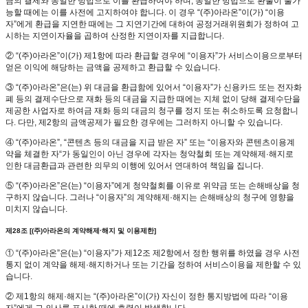
금의 결제와 동일한 방법으로 이를 환급하여야 하며, 동일한 방법으로 환불이 불가
능할 때에는 이를 사전에 고지하여야 합니다. 이 경우 “(주)아라온”이(가) “이용
자”에게 환급을 지연한 때에는 그 지연기간에 대하여 공정거래위원회가 정하여 고
시하는 지연이자율을 곱하여 산정한 지연이자를 지급합니다.
② “(주)아라온”이(가) 제1항에 따라 환급할 경우에 “이용자”가 서비스이용으로부터
얻은 이익에 해당하는 금액을 공제하고 환급할 수 있습니다.
③ “(주)아라온”은(는) 위 대금을 환급함에 있어서 “이용자”가 신용카드 또는 전자화
폐 등의 결제수단으로 재화 등의 대금을 지급한 때에는 지체 없이 당해 결제수단을
제공한 사업자로 하여금 재화 등의 대금의 청구를 정지 또는 취소하도록 요청합니
다. 다만, 제2항의 금액공제가 필요한 경우에는 그러하지 아니할 수 있습니다.
④ “(주)아라온”, “콘텐츠 등의 대금을 지급 받은 자” 또는 “이용자와 콘텐츠이용계
약을 체결한 자“가 동일인이 아닌 경우에 각자는 청약철회 또는 계약해제·해지로
인한 대금환급과 관련한 의무의 이행에 있어서 연대하여 책임을 집니다.
⑤ “(주)아라온”은(는) “이용자”에게 청약철회를 이유로 위약금 또는 손해배상을 청
구하지 않습니다. 그러나 “이용자”의 계약해제·해지는 손해배상의 청구에 영향을
미치지 않습니다.
제28조 [(주)아라온의 계약해제·해지 및 이용제한]
① “(주)아라온”은(는) “이용자”가 제12조 제2항에서 정한 행위를 하였을 경우 사전
통지 없이 계약을 해제·해지하거나 또는 기간을 정하여 서비스이용을 제한할 수 있
습니다.
② 제1항의 해제·해지는 “(주)아라온”이(가) 자신이 정한 통지방법에 따라 “이용
자”에게 그 의사를 표시한 때에 효력이 발생합니다.