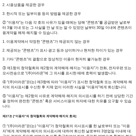
2. 시용상품을 제공한 경우
3. 한시적 또는 일부이용 등의 방법을 제공한 경우
② “이용자”는 다음 각 호의 사유가 있을 때에는 당해 “콘텐츠”를 공급받은 날로부
터 3월 이내 또는 그 사실을 안 날 또는 알 수 있었던 날부터 30일 이내에 콘텐츠이
용계약을 해제·해지할 수 있습니다.
1. 이용계약에서 약정한 “콘텐츠”가 제공되지 않는 경우
2. 제공되는 “콘텐츠”가 표시·광고 등과 상이하거나 현저한 차이가 있는 경우
3. 기타 “콘텐츠”의 결함으로 정상적인 이용이 현저히 불가능한 경우
③ 제1항의 청약철회와 제2항의 계약해제·해지는 “이용자”가 전화, 전자우편 또는
모사전송으로 “(주)아라온”에 그 의사를 표시한 때에 효력이 발생합니다.
④ “(주)아라온”은(는) 제3항에 따라 “이용자”가 표시한 청약철회 또는 계약해제·해
지의 의사표시를 수신한 후 지체 없이 이러한 사실을 “이용자”에게 회신합니다.
⑤ “이용자”는 제2항의 사유로 계약해제·해지의 의사표시를 하기 전에 상당한 기간
을 정하여 완전한 “콘텐츠” 혹은 서비스이용의 하자에 대한 치유를 요구할 수 있습
니다.
제27조 [“이용자”의 청약철회와 계약해제·해지의 효과]
① “(주)아라온”은(는) “이용자”가 청약철회의 의사표시를 한 날로부터 또는 “이용
자”에게 계약해제·해지의 의사표시에 대하여 회신한 날로부터 3영업일 이내에 대