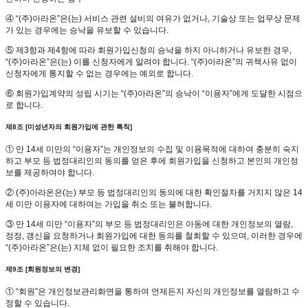
④ “(주)아라온”은(는) 서비스 관련 설비의 여유가 없거나, 기술상 또는 업무상 문제
가 있는 경우에는 승낙을 유보할 수 있습니다.
⑤ 제3항과 제4항에 따라 회원가입신청의 승낙을 하지 아니하거나 유보한 경우,
“(주)아라온”은(는) 이를 신청자에게 알려야 합니다. “(주)아라온”의 귀책사유 없이
신청자에게 통지할 수 없는 경우에는 예외로 합니다.
⑥ 회원가입계약의 성립 시기는 “(주)아라온”의 승낙이 “이용자”에게 도달한 시점으
로 합니다.
제8조 [미성년자의 회원가입에 관한 특칙]
① 만 14세 미만의 “이용자”는 개인정보의 수집 및 이용목적에 대하여 충분히 숙지
하고 부모 등 법정대리인의 동의를 얻은 후에 회원가입을 신청하고 본인의 개인정
보를 제공하여야 합니다.
② (주)아라온은(는) 부모 등 법정대리인의 동의에 대한 확인절차를 거치지 않은 14
세 미만 이용자에 대하여는 가입을 취소 또는 불허합니다.
③ 만 14세 미만 “이용자”의 부모 등 법정대리인은 아동에 대한 개인정보의 열람,
정정, 갱신을 요청하거나 회원가입에 대한 동의를 철회할 수 있으며, 이러한 경우에
“(주)아라온”은(는) 지체 없이 필요한 조치를 취해야 합니다.
제9조 [회원정보의 변경]
① “회원”은 개인정보관리화면을 통하여 언제든지 자신의 개인정보를 열람하고 수
정할 수 있습니다.