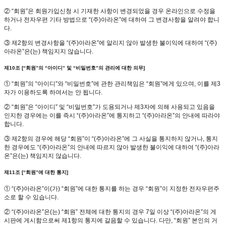
② “회원”은 회원가입신청 시 기재한 사항이 변경되었을 경우 온라인으로 수정을
하거나 전자우편 기타 방법으로 “(주)아라온”에 대하여 그 변경사항을 알려야 합니
다.
③ 제2항의 변경사항을 “(주)아라온”에 알리지 않아 발생한 불이익에 대하여 “(주)
아라온”은(는) 책임지지 않습니다.
제10조 [“회원”의 “아이디” 및 “비밀번호”의 관리에 대한 의무]
① “회원”의 “아이디”와 “비밀번호”에 관한 관리책임은 “회원”에게 있으며, 이를 제3
자가 이용하도록 하여서는 안 됩니다.
② “회원”은 “아이디” 및 “비밀번호”가 도용되거나 제3자에 의해 사용되고 있음을
인지한 경우에는 이를 즉시 “(주)아라온”에 통지하고 “(주)아라온”의 안내에 따라야
합니다.
③ 제2항의 경우에 해당 “회원”이 “(주)아라온”에 그 사실을 통지하지 않거나, 통지
한 경우에도 “(주)아라온”의 안내에 따르지 않아 발생한 불이익에 대하여 “(주)아라
온”은(는) 책임지지 않습니다.
제11조 [“회원”에 대한 통지]
① “(주)아라온”이(가) “회원”에 대한 통지를 하는 경우 “회원”이 지정한 전자우편주
소로 할 수 있습니다.
② “(주)아라온”은(는) “회원” 전체에 대한 통지의 경우 7일 이상 “(주)아라온”의 게
시판에 게시함으로써 제1항의 통지에 갈음할 수 있습니다. 다만, “회원” 본인의 거