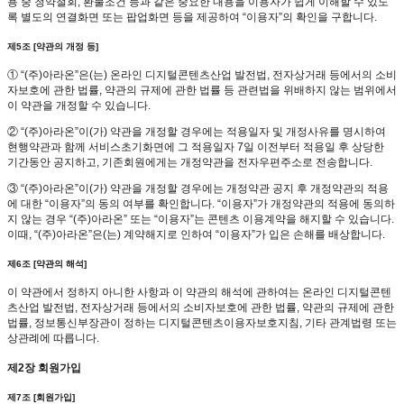
용 중 청약철회, 환불조건 등과 같은 중요한 내용을 이용자가 쉽게 이해할 수 있도
록 별도의 연결화면 또는 팝업화면 등을 제공하여 “이용자”의 확인을 구합니다.
제5조 [약관의 개정 등]
① “(주)아라온”은(는) 온라인 디지털콘텐츠산업 발전법, 전자상거래 등에서의 소비
자보호에 관한 법률, 약관의 규제에 관한 법률 등 관련법을 위배하지 않는 범위에서
이 약관을 개정할 수 있습니다.
② “(주)아라온”이(가) 약관을 개정할 경우에는 적용일자 및 개정사유를 명시하여
현행약관과 함께 서비스초기화면에 그 적용일자 7일 이전부터 적용일 후 상당한
기간동안 공지하고, 기존회원에게는 개정약관을 전자우편주소로 전송합니다.
③ “(주)아라온”이(가) 약관을 개정할 경우에는 개정약관 공지 후 개정약관의 적용
에 대한 “이용자”의 동의 여부를 확인합니다. “이용자”가 개정약관의 적용에 동의하
지 않는 경우 “(주)아라온” 또는 “이용자”는 콘텐츠 이용계약을 해지할 수 있습니다.
이때, “(주)아라온”은(는) 계약해지로 인하여 “이용자”가 입은 손해를 배상합니다.
제6조 [약관의 해석]
이 약관에서 정하지 아니한 사항과 이 약관의 해석에 관하여는 온라인 디지털콘텐
츠산업 발전법, 전자상거래 등에서의 소비자보호에 관한 법률, 약관의 규제에 관한
법률, 정보통신부장관이 정하는 디지털콘텐츠이용자보호지침, 기타 관계법령 또는
상관례에 따릅니다.
제2장 회원가입
제7조 [회원가입]