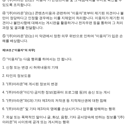
③ “(주)아라온”은(는) “이용자”가 콘텐츠이용 및 그 대금내역을 수시로 확인할 수
있도록 조치합니다.
④ “(주)아라온”은(는) 콘텐츠이용과 관련하여 “이용자”로부터 제기된 의견이나 불
만이 정당하다고 인정할 경우에는 이를 지체없이 처리합니다. 이용자가 제기한 의
견이나 불만사항에 대해서는 게시판을 활용하거나 전자우편 등을 통하여 그 처리
과정 및 결과를 전달합니다.
⑤ “(주)아라온”은(는) 이 약관에서 정한 의무 위반으로 인하여 “이용자”가 입은 손
해를 배상합니다.
제18조 [“이용자”의 의무]
① “이용자”는 다음 행위를 하여서는 안 됩니다.
1. 신청 또는 변경 시 허위내용의 기재
2. 타인의 정보도용
3. “(주)아라온”에 게시된 정보의 변경
4. “(주)아라온”이(가) 금지한 정보(컴퓨터 프로그램 등)의 송신 또는 게시
5. “(주)아라온”와(과) 기타 제3자의 저작권 등 지적재산권에 대한 침해
6. “(주)아라온” 및 기타 제3자의 명예를 손상시키거나 업무를 방해하는 행위
7. 외설 또는 폭력적인 말이나 글, 화상, 음향, 기타 공서양속에 반하는 정보를 “(주)
아라온”의 사이트에 공개 또는 게시하는 행위