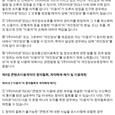
⑥ “이용자”는 언제든지 “(주)아라온”이(가) 가지고 있는 자신의 “개인정보”에 대해
열람 및 오류의 정정을 요구할 수 있으며, “(주)아라온”은(는) 이에 대해 지체 없이
필요한 조치를 취할 의무를 집니다. “이용자”가 오류의 정정을 요구한 경우에는
“(주)아라온”은(는) 그 오류를 정정할 때까지 당해 “개인정보”를 이용하지 않습니다.
⑦ “(주)아라온”은(는) 개인정보보호를 위하여 관리자를 한정하여 그 수를 최소화하
며, 신용카드, 은행계좌 등을 포함한 “이용자”의 “개인정보”의 분실, 도난, 유출, 변
조 등으로 인한 “이용자”의 손해에 대하여 책임을 집니다.
⑧ “(주)아라온” 또는 그로부터 “개인정보”를 제공받은 자는 “이용자”가 동의한 범위
내에서 “개인정보”를 사용할 수 있으며, 목적이 달성된 경우에는 당해 “개인정보”를
지체 없이 파기합니다.
⑨ “(주)아라온”은(는) 정보통신망이용촉진 및 정보보호에 관한 법률 등 관계 법령
이 정하는 바에 따라 “이용자”의 “개인정보”를 보호하기 위해 노력합니다. “개인정
보”의 보호 및 사용에 대해서는 관련법령 및 “(주)아라온”의 개인정보보호정책이 적
용됩니다.
제4장 콘텐츠이용계약의 청약철회, 계약해제·해지 및 이용제한
제26조 [“이용자”의 청약철회와 계약해제·해지]
① “(주)아라온”와(과) “콘텐츠”의 이용에 관한 계약을 체결한 “이용자”는 수신확인
의 통지를 받은 날로부터 7일 이내에는 청약의 철회를 할 수 있습니다. 다만, “(주)
아라온”이(가) 다음 각 호중 하나의 조치를 취한 경우에는 “이용자”의 청약철회권이
제한될 수 있습니다.
1. 청약의 철회가 불가능한 “콘텐츠”에 대한 사실을 표시사항에 포함한 경우