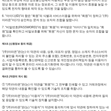
제1호의 규정에 의한 정보통신망에서 사용되는 부호·문자·음성·음향·이미지 또는
영상 등으로 표현된 자료 또는 정보로서, 그 보존 및 이용에 있어서 효용을 높일 수
있도록 전자적 형태로 제작 또는 처리된 것을 말합니다.
6. “아이디(ID)”라 함은 “회원”의 식별과 서비스이용을 위하여 “회원”이 정하고 “(주)
아라온”이(가) 승인하는 문자 또는 숫자의 조합을 말합니다.
7. “비밀번호(PASSWORD)”라 함은 “회원”이 부여받은 “아이디”와 일치되는 “회
원”임을 확인하고 비밀보호를 위해 “회원” 자신이 정한 문자 또는 숫자의 조합을 말
합니다.
제3조 [신원정보 등의 제공]
“(주)아라온”은(는) 이 약관의 내용, 상호, 대표자 성명, 영업소 소재지 주소(소비자
의 불만을 처리할 수 있는 곳의 주소를 포함), 전화번호, 모사전송번호, 전자우편주
소, 사업자등록번호, 통신판매업 신고번호 및 개인정보관리책임자 등을 이용자가
쉽게 알 수 있도록 온라인 서비스초기화면에 게시합니다. 다만, 약관은 이용자가 연
결화면을 통하여 볼 수 있도록 할 수 있습니다.
제4조 [약관의 게시 등]
① “(주)아라온”은(는) 이 약관을 “회원”이 그 전부를 인쇄할 수 있고 거래과정에서
해당 약관의 내용을 확인할 수 있도록 기술적 조치를 취합니다.
② “(주)아라온”은(는) “이용자”가 “(주)아라온”와(과) 이 약관의 내용에 관하여 질의
및 응답할 수 있도록 기술적 장치를 설치합니다.
③ “(주)아라온”은(는) “이용자”가 약관에 동의하기에 앞서 약관에 정하여져 있는 내